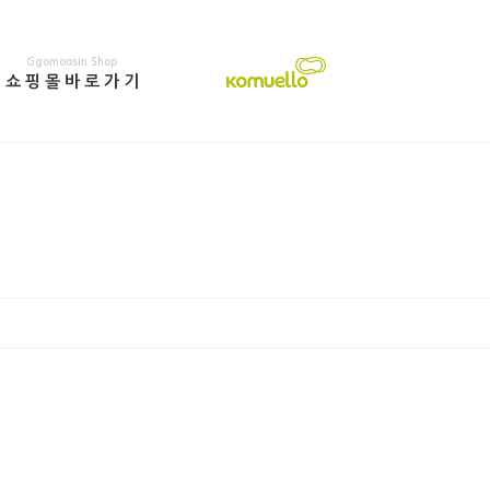
Ggomoosin Shop
쇼
핑
몰
바
로
가
기