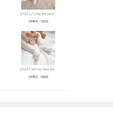
[2025 S/S] Flip me vaniil..
.
[
조회수 : 1828
]
[2024 F/W] Flat fleur bla..
.
[
조회수 : 1908
]