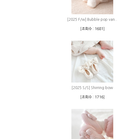
[2025 F/w] Bubble pop van..
.
[
조회수 : 1681
]
[2025 S/S] Shirring bow
.
[
조회수 : 1716
]