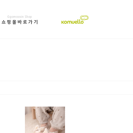
Ggomoosin Shop
쇼
핑
몰
바
로
가
기